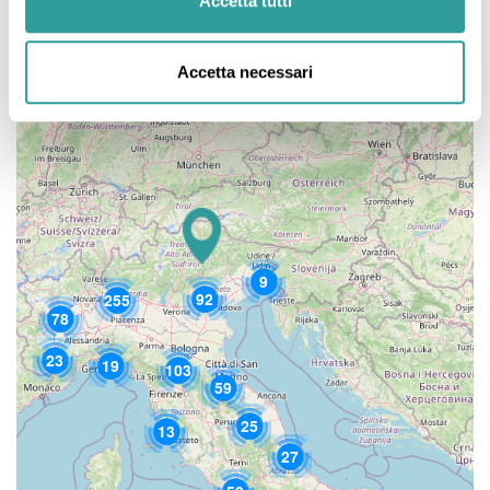
Accetta tutti
Accetta necessari
9
92
255
78
23
19
103
59
25
13
27