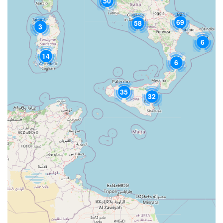
50
69
58
3
6
14
6
35
32