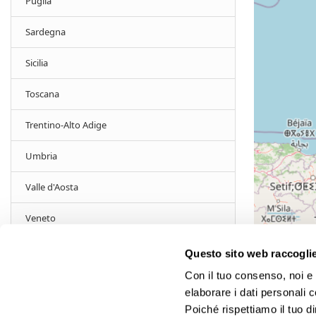
Puglia
Sardegna
Sicilia
Toscana
Trentino-Alto Adige
Umbria
Valle d'Aosta
Veneto
Inserisci la tua posizione per trovare le agenzie
Questo sito web raccoglie 
a te più vicine.
Con il tuo consenso, noi e i
FILTRA PER:
Agenzie Gattinoni: anni di esperienza nella creazione di
elaborare i dati personali 
Partner GMV
Poiché rispettiamo il tuo di