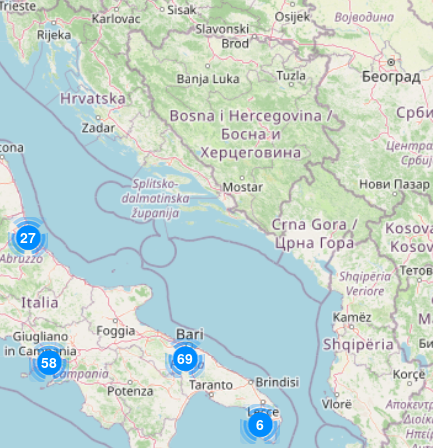
27
69
58
6