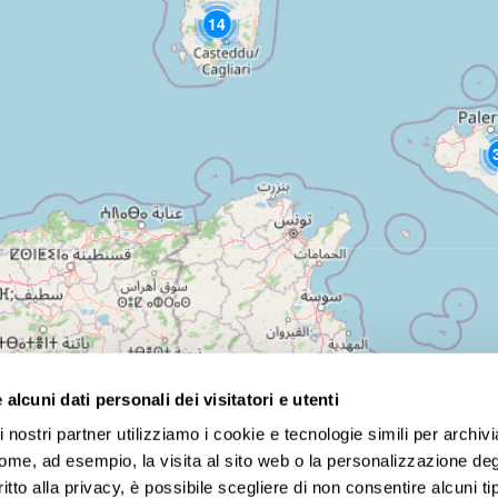
14
alcuni dati personali dei visitatori e utenti
 nostri partner utilizziamo i cookie e tecnologie simili per archiv
 tour guidati, viaggi sostenibili, experience stays… Professi
come, ad esempio, la visita al sito web o la personalizzazione degl
ritto alla privacy, è possibile scegliere di non consentire alcuni tip