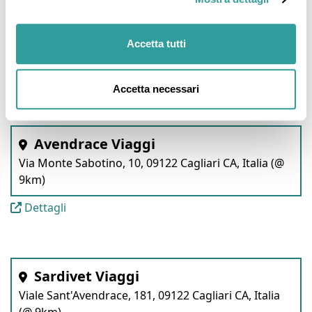
World Travel Sardinia
Accetta tutti
Corso Africa, 46, 09032 Assemini CA, Italia (@ 6km)
Dettagli
Accetta necessari
Avendrace Viaggi
Via Monte Sabotino, 10, 09122 Cagliari CA, Italia (@
9km)
Dettagli
Sardivet Viaggi
Viale Sant'Avendrace, 181, 09122 Cagliari CA, Italia
(@ 9km)