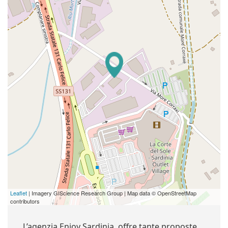
Leaflet
| Imagery GIScience Research Group | Map data © OpenStreetMap
contributors
L’agenzia Enjoy Sardinia, offre tante proposte