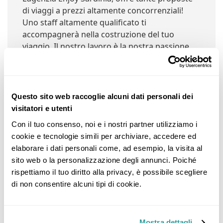
di viaggi a prezzi altamente concorrenziali!
Uno staff altamente qualificato ti
accompagnerà nella costruzione del tuo
viaggio. Il nostro lavoro è la nostra passione.
Questo sito web raccoglie alcuni dati personali dei
Negozi Nelle Vicinanze:
visitatori e utenti
Con il tuo consenso, noi e i nostri partner utilizziamo i 
cookie e tecnologie simili per archiviare, accedere ed 
Enjoy Sardinia
elaborare i dati personali come, ad esempio, la visita al 
sito web o la personalizzazione degli annunci. Poiché 
Via More Corraxi, 09028 More Corraxe CA, Italia (@
rispettiamo il tuo diritto alla privacy, è possibile scegliere 
0km)
di non consentire alcuni tipi di cookie.
Dettagli
Mostra dettagli