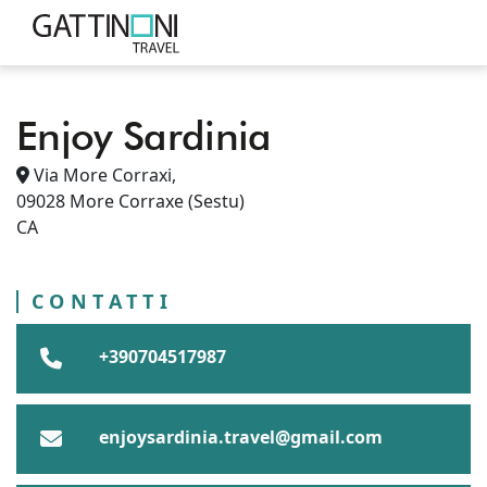
Enjoy Sardinia
PUNTI VENDITA
SARDEGNA
Via More Corraxi,
SESTU
CITTÀ METROPOLITANA DI CAGLIARI
09028
More Corraxe
(Sestu)
MORE CORRAXE
ENJOY SARDINIA
CA
CONTATTI
+390704517987
enjoysardinia.travel@gmail.com