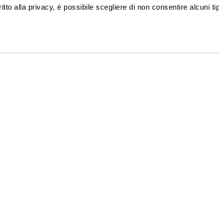
ritto alla privacy, è possibile scegliere di non consentire alcuni tip
ISCRIVITI ALLA NEWSLETTER
TACI
GATTINONI TRAVEL NETWORK S.
:
+39 02 39 864 867
C.F. e P.I. 02713750137
-Ven 09-19 / Sab 09-13
Licenza n. 21414 del 08.06.2006
8218 - Fondo Vacanze Felici -
Privacy policy
-
Cookie policy
-