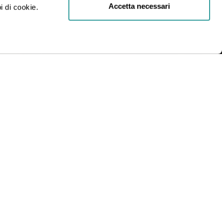
Accetta necessari
i di cookie.
R.L.
INDIRIZZO
Via Statuto, 2, 20121 Milano MI
Condizioni generali