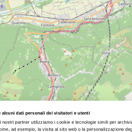
alcuni dati personali dei visitatori e utenti
 nostri partner utilizziamo i cookie e tecnologie simili per archiv
te competitivi! Scegli tra tour nazionali e internazionali, p
come, ad esempio, la visita al sito web o la personalizzazione degl