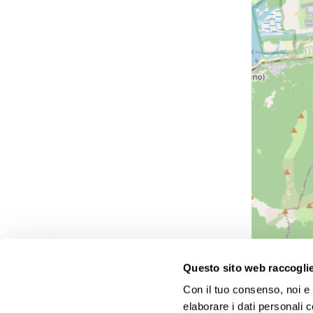
Questo sito web raccoglie 
Con il tuo consenso, noi e i
Agenzie viaggi Gattinoni: tante proposte a prezzi altamen
elaborare i dati personali 