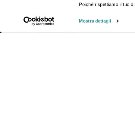
viaggio insieme a uno dei nostri operatori in agenzia.
Poiché rispettiamo il tuo di
Mostra dettagli
CONTAT
Telefono
Orari:
Lun
© Gattinoni Travel | Polizza RC n. 17078