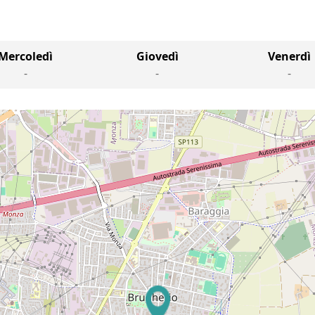
Mercoledì
Giovedì
Venerdì
-
-
-