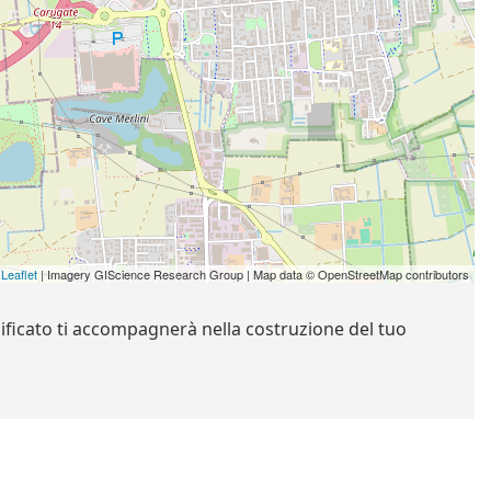
Leaflet
| Imagery GIScience Research Group | Map data © OpenStreetMap contributors
lificato ti accompagnerà nella costruzione del tuo