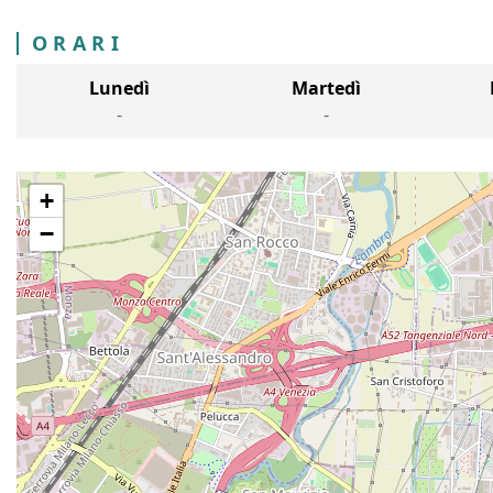
ORARI
Lunedì
Martedì
-
-
+
−