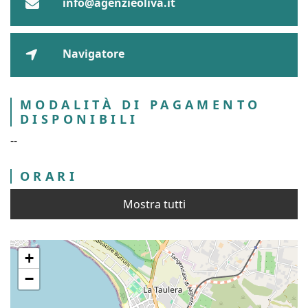
info@agenzieoliva.it
Navigatore
MODALITÀ DI PAGAMENTO
DISPONIBILI
--
ORARI
Mostra tutti
+
−