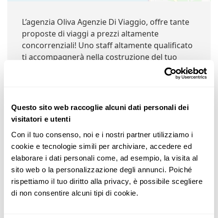
L’agenzia Oliva Agenzie Di Viaggio, offre tante
proposte di viaggi a prezzi altamente
concorrenziali! Uno staff altamente qualificato
ti accompagnerà nella costruzione del tuo
viaggio. Il nostro lavoro è la nostra passione.
Questo sito web raccoglie alcuni dati personali dei
visitatori e utenti
Negozi Nelle Vicinanze:
Con il tuo consenso, noi e i nostri partner utilizziamo i 
cookie e tecnologie simili per archiviare, accedere ed 
elaborare i dati personali come, ad esempio, la visita al 
Oliva Agenzie Di Viaggio
sito web o la personalizzazione degli annunci. Poiché 
Piazza della Mercede, 1, 07041 Alghero SS, Italia (@
rispettiamo il tuo diritto alla privacy, è possibile scegliere 
0km)
di non consentire alcuni tipi di cookie.
Dettagli