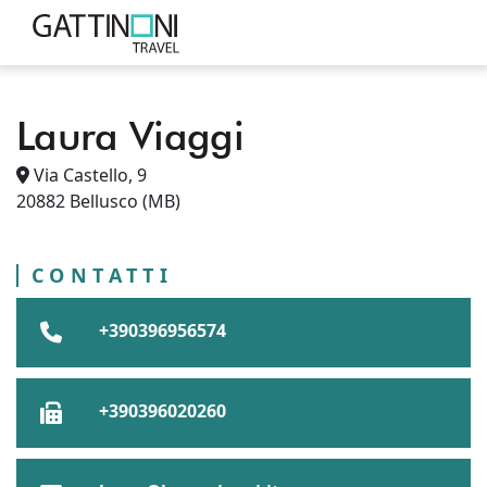
Laura Viaggi
PUNTI VENDITA
ITALIA
LOMBARDIA
Via Castello, 9
BELLUSCO
PROVINCIA DI MONZA E DELLA BRIANZA
20882
Bellusco
(MB)
LAURA VIAGGI
CONTATTI
+390396956574
+390396020260