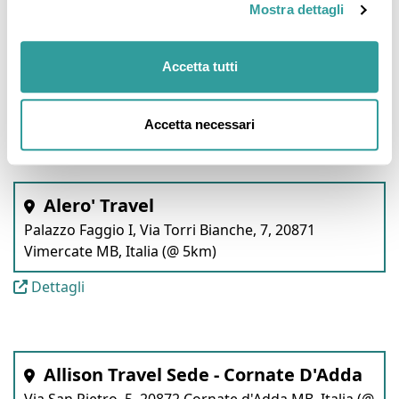
Mostra dettagli
Gattinoni Travel Point Busnago
Accetta tutti
Via Italia, 197, 20874 Busnago MB, Italia (@ 4km)
Dettagli
Accetta necessari
Alero' Travel
Palazzo Faggio I, Via Torri Bianche, 7, 20871
Vimercate MB, Italia (@ 5km)
Dettagli
Allison Travel Sede - Cornate D'Adda