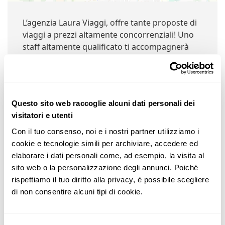
L’agenzia Laura Viaggi, offre tante proposte di
viaggi a prezzi altamente concorrenziali! Uno
staff altamente qualificato ti accompagnerà
nella costruzione del tuo viaggio. Il nostro
lavoro è la nostra passione.
Questo sito web raccoglie alcuni dati personali dei
visitatori e utenti
Negozi Nelle Vicinanze:
Con il tuo consenso, noi e i nostri partner utilizziamo i 
cookie e tecnologie simili per archiviare, accedere ed 
elaborare i dati personali come, ad esempio, la visita al 
sito web o la personalizzazione degli annunci. Poiché 
Laura Viaggi
rispettiamo il tuo diritto alla privacy, è possibile scegliere 
Via Castello, 9, 20040 Bellusco MB, Italia (@ 0km)
di non consentire alcuni tipi di cookie.
Dettagli