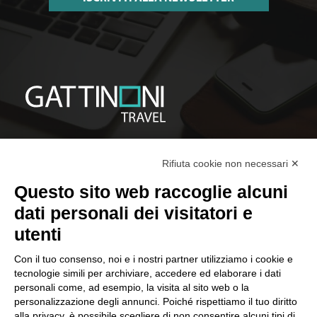
Rifiuta cookie non necessari ✕
Questo sito web raccoglie alcuni
CONTATTACI
dati personali dei visitatori e
Telefono:
+39 02 39 864 867
Orari:
Lun-Ven 09-19 / Sab 09-13
utenti
Con il tuo consenso, noi e i nostri partner utilizziamo i cookie e
tecnologie simili per archiviare, accedere ed elaborare i dati
personali come, ad esempio, la visita al sito web o la
GATTINONI TRAVEL NETWORK S.R.L.
personalizzazione degli annunci. Poiché rispettiamo il tuo diritto
C.F. e P.I. 02713750137
alla privacy, è possibile scegliere di non consentire alcuni tipi di