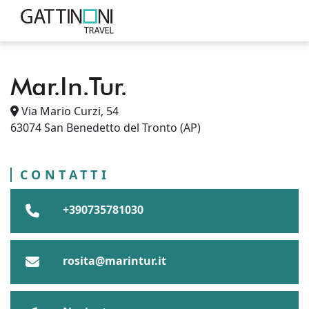
Mar.In.Tur.
PUNTI VENDITA
ITALIA
MARCHE
Via Mario Curzi, 54
PROVINCIA DI ASCOLI PICENO
63074
San Benedetto del Tronto
(AP)
MAR.IN.TUR.
SAN BENEDETTO DEL TRONTO
CONTATTI
+390735781030
rosita@marintur.it