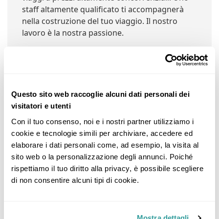
staff altamente qualificato ti accompagnerà
nella costruzione del tuo viaggio. Il nostro
lavoro è la nostra passione.
Negozi Nelle Vicinanze:
Questo sito web raccoglie alcuni dati personali dei
visitatori e utenti
Con il tuo consenso, noi e i nostri partner utilizziamo i 
Nuove Mete
cookie e tecnologie simili per archiviare, accedere ed 
elaborare i dati personali come, ad esempio, la visita al 
Piazza Persenico, 2A, 23022 Chiavenna SO, Italia (@
sito web o la personalizzazione degli annunci. Poiché 
0km)
rispettiamo il tuo diritto alla privacy, è possibile scegliere 
Dettagli
di non consentire alcuni tipi di cookie.
Mostra dettagli