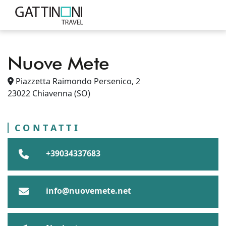
Nuove Mete
PUNTI VENDITA
ITALIA
LOMBARDIA
Piazzetta Raimondo Persenico, 2
CHIAVENNA
NUOVE METE
PROVINCIA DI SONDRIO
23022
Chiavenna
(SO)
CONTATTI
+39034337683
info@nuovemete.net