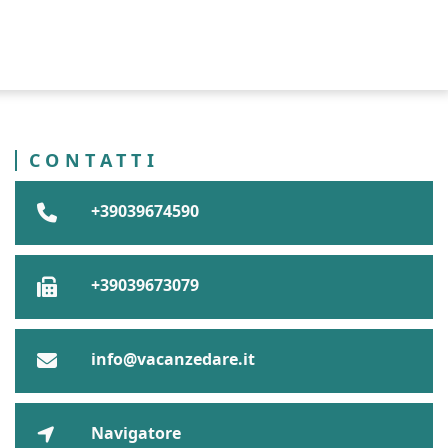
CONTATTI
+39039674590
+39039673079
info@vacanzedare.it
Navigatore