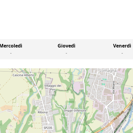
Mercoledì
Giovedì
Venerdì
-
-
-