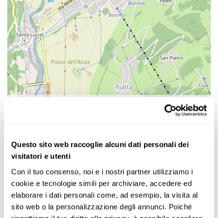
Leaflet
| Imagery GIScience Research Group | Map data © OpenStreetMap
contributors
L’agenzia Terralta Viaggi e Turismo, offre tante
proposte di viaggi a prezzi altamente
Questo sito web raccoglie alcuni dati personali dei
concorrenziali! Uno staff altamente qualificato
visitatori e utenti
ti accompagnerà nella costruzione del tuo
Con il tuo consenso, noi e i nostri partner utilizziamo i 
viaggio. Il nostro lavoro è la nostra passione.
cookie e tecnologie simili per archiviare, accedere ed 
elaborare i dati personali come, ad esempio, la visita al 
sito web o la personalizzazione degli annunci. Poiché 