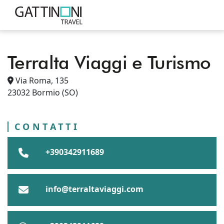
Terralta Viaggi e Turismo
PUNTI VENDITA
ITALIA
LOMBARDIA
Via Roma, 135
BORMIO
PROVINCIA DI SONDRIO
23032
Bormio
(SO)
TERRALTA VIAGGI E TURISMO
CONTATTI
+390342911689
info@terraltaviaggi.com