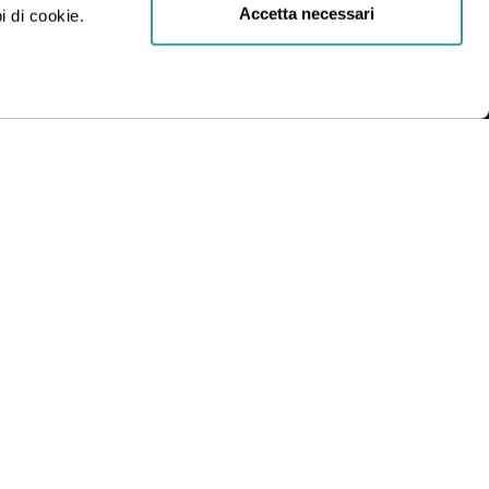
Accetta necessari
i di cookie.
R.L.
INDIRIZZO
Via Statuto, 2, 20121 Milano MI
Condizioni generali