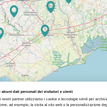
alcuni dati personali dei visitatori e utenti
 nostri partner utilizziamo i cookie e tecnologie simili per archiv
te competitivi! Scegli tra tour nazionali e internazionali, p
come, ad esempio, la visita al sito web o la personalizzazione degl