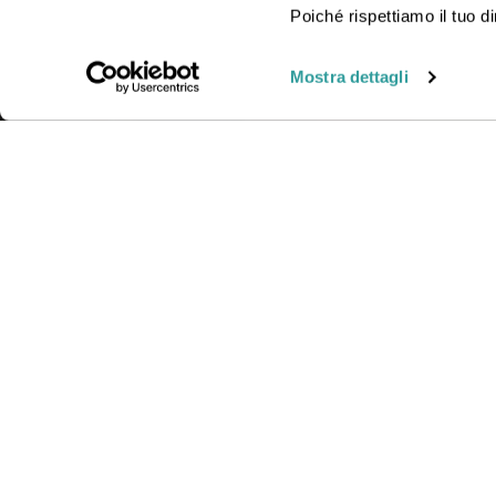
viaggio insieme a uno dei nostri operatori in agenzia.
Poiché rispettiamo il tuo di
Mostra dettagli
CONTAT
Telefono
Orari:
Lun
© Gattinoni Travel | Polizza RC n. 17078