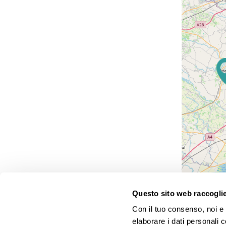
Questo sito web raccoglie 
Con il tuo consenso, noi e i
Agenzie viaggi Gattinoni: tante proposte a prezzi altamen
elaborare i dati personali 