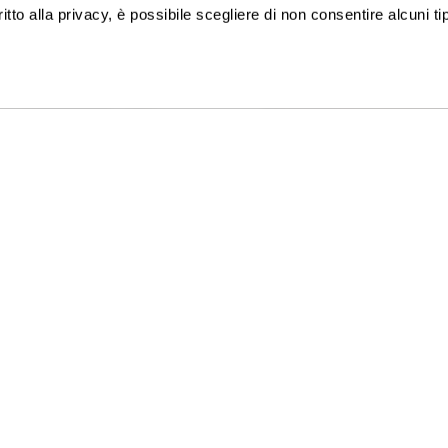
ritto alla privacy, è possibile scegliere di non consentire alcuni tip
ISCRIVITI ALLA NEWSLETTER
TACI
GATTINONI TRAVEL NETWORK S.
:
+39 02 39 864 867
C.F. e P.I. 02713750137
-Ven 09-19 / Sab 09-13
Licenza n. 21414 del 08.06.2006
8218 - Fondo Vacanze Felici -
Privacy policy
-
Cookie policy
-