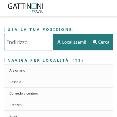
USA LA TUA POSIZIONE:
PUNTI VENDITA
ITALIA
VENETO
Localizzami!
Cerca
GATTINONI TRAVEL - PROVINCIA DI VICENZA
NAVIGA PER LOCALITÀ
(11)
Arzignano
Cassola
Cornedo vicentino
Creazzo
Rosà