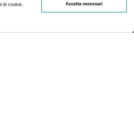
Accetta necessari
i di cookie.
R.L.
INDIRIZZO
Via Statuto, 2, 20121 Milano MI
Condizioni generali