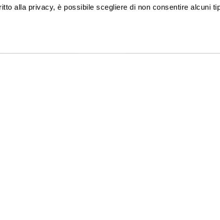
ritto alla privacy, è possibile scegliere di non consentire alcuni tip
ISCRIVITI ALLA NEWSLETTER
TACI
GATTINONI TRAVEL NETWORK S.
:
+39 02 39 864 867
C.F. e P.I. 02713750137
-Ven 09-19 / Sab 09-13
Licenza n. 21414 del 08.06.2006
8218 - Fondo Vacanze Felici -
Privacy policy
-
Cookie policy
-