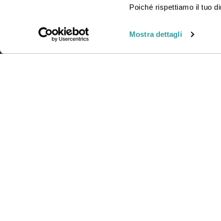
vacanza indimenticabile.
Poiché rispettiamo il tuo di
Mostra dettagli
CONTAT
Telefono
Orari:
Lun
© Gattinoni Travel | Polizza RC n. 17078