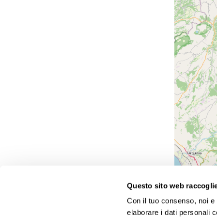
Questo sito web raccoglie 
Con il tuo consenso, noi e i
Siamo il punto di riferimento per la tua voglia di vacan
elaborare i dati personali 