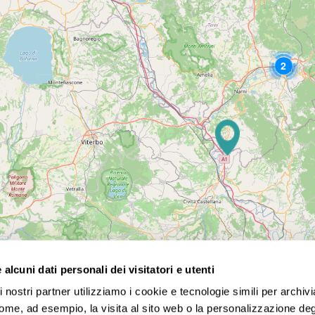
2
alcuni dati personali dei visitatori e utenti
 nostri partner utilizziamo i cookie e tecnologie simili per archiv
za. Ti accompagniamo nella scelta della tua destinazione di v
come, ad esempio, la visita al sito web o la personalizzazione degl