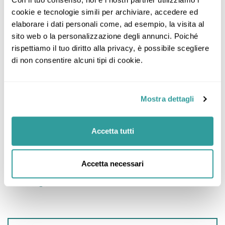
concorrenziali! Uno staff altamente qualificato
cookie e tecnologie simili per archiviare, accedere ed 
ti accompagnerà nella costruzione del tuo
elaborare i dati personali come, ad esempio, la visita al 
viaggio. Il nostro lavoro è la nostra passione.
sito web o la personalizzazione degli annunci. Poiché 
rispettiamo il tuo diritto alla privacy, è possibile scegliere 
di non consentire alcuni tipi di cookie.
Negozi Nelle Vicinanze:
Mostra dettagli
Accetta tutti
Sole, Mare E… Fantasia
Via Alfonso Lamarmora, 10, 13875 Ponderano BI,
Italia (@ 0km)
Accetta necessari
Dettagli