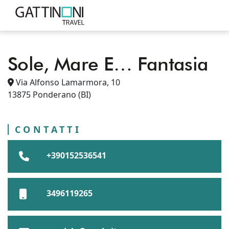
Sole, Mare E… Fantasia
PUNTI VENDITA
ITALIA
PIEMONTE
Via Alfonso Lamarmora, 10
PONDERANO
SOLE, MARE E… FANTASIA
PROVINCIA DI BIELLA
13875
Ponderano
(BI)
CONTATTI
+390152536541
3496119265