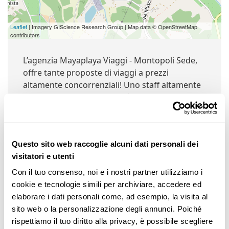
Leaflet
| Imagery GIScience Research Group | Map data © OpenStreetMap
contributors
L’agenzia Mayaplaya Viaggi - Montopoli Sede,
offre tante proposte di viaggi a prezzi
altamente concorrenziali! Uno staff altamente
qualificato ti accompagnerà nella costruzione
del tuo viaggio. Il nostro lavoro è la nostra
passione.
Questo sito web raccoglie alcuni dati personali dei
visitatori e utenti
Con il tuo consenso, noi e i nostri partner utilizziamo i 
Negozi Nelle Vicinanze:
cookie e tecnologie simili per archiviare, accedere ed 
elaborare i dati personali come, ad esempio, la visita al 
sito web o la personalizzazione degli annunci. Poiché 
rispettiamo il tuo diritto alla privacy, è possibile scegliere 
Mayaplaya Viaggi - Montopoli Sede