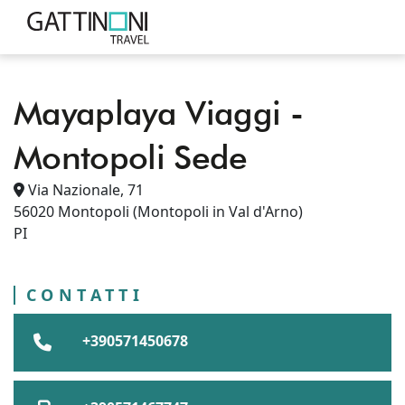
Mayaplaya Viaggi -
PUNTI VENDITA
TOSCANA
PROVINCIA DI PISA
Montopoli Sede
MONTOPOLI IN VAL D'ARNO
MONTOPOLI
MAYAPLAYA VIAGGI - MONTOPOLI SEDE
Via Nazionale, 71
56020
Montopoli
(Montopoli in Val d'Arno)
PI
CONTATTI
+390571450678