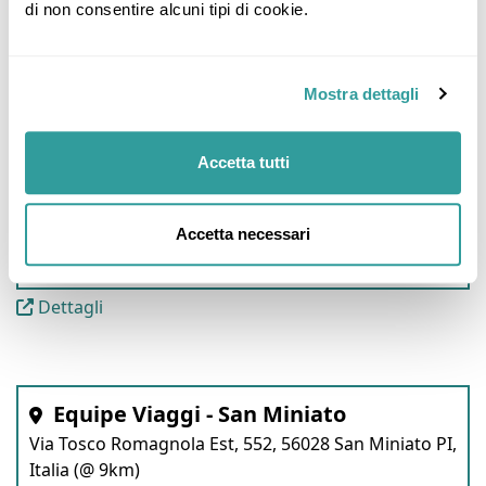
di non consentire alcuni tipi di cookie.
Via Nazionale, 71, 56020 Montopoli PI, Italia (@ 0km)
Dettagli
Mostra dettagli
Accetta tutti
Equipe Viaggi Sede - Castelfranco Di
Sotto
Accetta necessari
Viale Europa, 30, 56022 Castelfranco di Sotto PI,
Italia (@ 3km)
Dettagli
Equipe Viaggi - San Miniato
Via Tosco Romagnola Est, 552, 56028 San Miniato PI,
Italia (@ 9km)