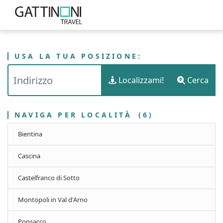
USA LA TUA POSIZIONE:
PUNTI VENDITA
ITALIA
TOSCANA
Localizzami!
Cerca
GATTINONI TRAVEL - PROVINCIA DI PISA
NAVIGA PER LOCALITÀ
(6)
Bientina
Cascina
Castelfranco di Sotto
Montopoli in Val d'Arno
Ponsacco