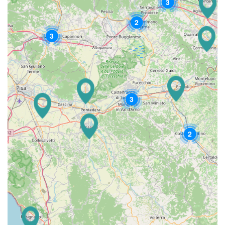
3
2
3
3
2