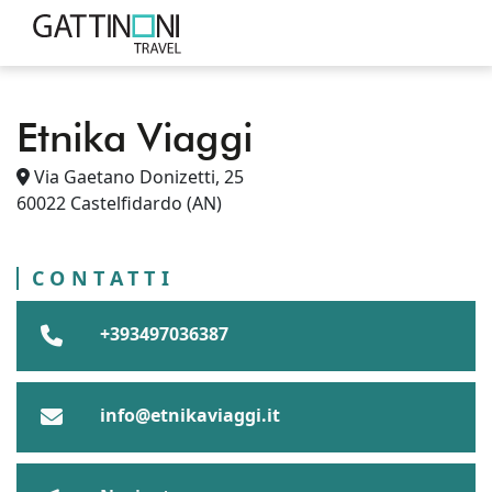
Etnika Viaggi
PUNTI VENDITA
ITALIA
MARCHE
Via Gaetano Donizetti, 25
CASTELFIDARDO
ETNIKA VIAGGI
PROVINCIA DI ANCONA
60022
Castelfidardo
(AN)
CONTATTI
+393497036387
info@etnikaviaggi.it