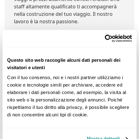
staff altamente qualificato ti accompagnerà
nella costruzione del tuo viaggio. Il nostro
lavoro è la nostra passione.
Negozi Nelle Vicinanze:
Questo sito web raccoglie alcuni dati personali dei
visitatori e utenti
Con il tuo consenso, noi e i nostri partner utilizziamo i 
Etnika Viaggi
cookie e tecnologie simili per archiviare, accedere ed 
elaborare i dati personali come, ad esempio, la visita al 
Via Gaetano Donizetti, 25, 60022 Castelfidardo AN,
sito web o la personalizzazione degli annunci. Poiché 
Italia (@ 0km)
rispettiamo il tuo diritto alla privacy, è possibile scegliere 
Dettagli
di non consentire alcuni tipi di cookie.
Mostra dettagli