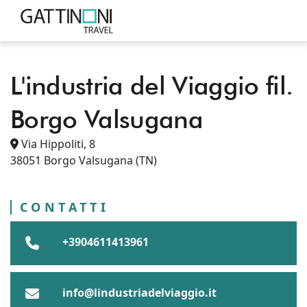
L'industria del Viaggio fil.
PUNTI VENDITA
ITALIA
TRENTINO-ALTO ADIGE
Borgo Valsugana
BORGO VALSUGANA
PROVINCIA AUTONOMA DI TRENTO
L'INDUSTRIA DEL VIAGGIO FIL. BORGO VALSUGANA
Via Hippoliti, 8
38051
Borgo Valsugana
(TN)
CONTATTI
+3904611413961
info@lindustriadelviaggio.it