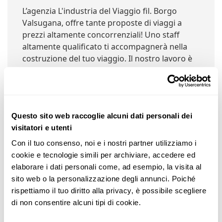
L’agenzia L'industria del Viaggio fil. Borgo
Valsugana, offre tante proposte di viaggi a
prezzi altamente concorrenziali! Uno staff
altamente qualificato ti accompagnerà nella
costruzione del tuo viaggio. Il nostro lavoro è
la nostra passione.
Questo sito web raccoglie alcuni dati personali dei
Negozi Nelle Vicinanze:
visitatori e utenti
Con il tuo consenso, noi e i nostri partner utilizziamo i 
cookie e tecnologie simili per archiviare, accedere ed 
elaborare i dati personali come, ad esempio, la visita al 
L'industria del Viaggio fil. Borgo
sito web o la personalizzazione degli annunci. Poiché 
Valsugana
rispettiamo il tuo diritto alla privacy, è possibile scegliere 
Via Hippoliti, 8, 38051 Borgo Valsugana TN, Italia (@
di non consentire alcuni tipi di cookie.
0km)