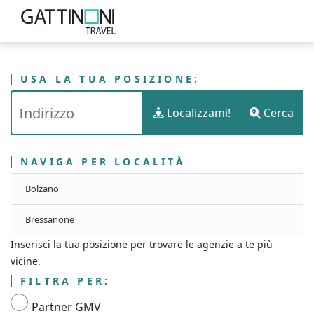
USA LA TUA POSIZIONE:
PUNTI VENDITA
ITALIA
TRENTINO-ALTO ADIGE
Localizzami!
Cerca
GATTINONI TRAVEL - PROVINCIA AUTONOMA DI BOLZANO - ALTO ADIGE
NAVIGA PER LOCALITÀ
Bolzano
Bressanone
Inserisci la tua posizione per trovare le agenzie a te più
vicine.
FILTRA PER:
Partner GMV