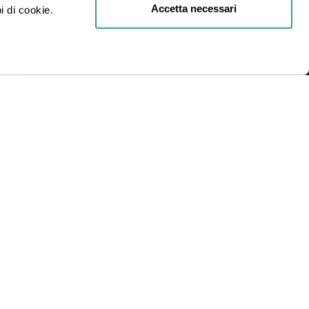
Accetta necessari
i di cookie.
R.L.
INDIRIZZO
Via Statuto, 2, 20121 Milano MI
Condizioni generali