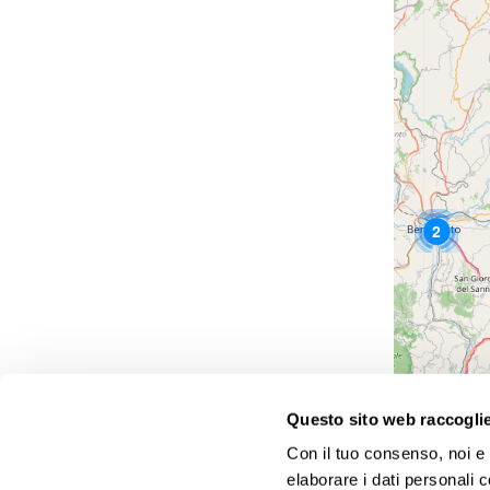
2
Questo sito web raccoglie 
Con il tuo consenso, noi e i
Agenzie viaggi Gattinoni: tante proposte a prezzi altamen
elaborare i dati personali 