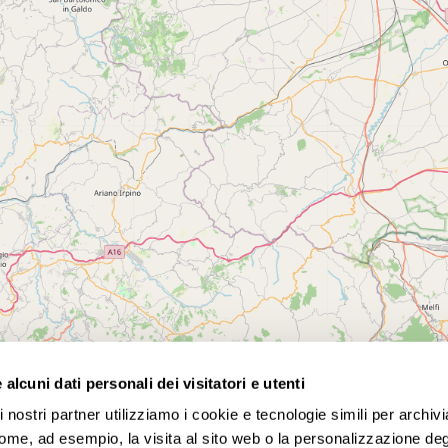
alcuni dati personali dei visitatori e utenti
 nostri partner utilizziamo i cookie e tecnologie simili per archiv
te competitivi! Scegli tra tour nazionali e internazionali, p
come, ad esempio, la visita al sito web o la personalizzazione degl