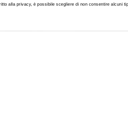
ritto alla privacy, è possibile scegliere di non consentire alcuni tip
ISCRIVITI ALLA NEWSLETTER
TACI
GATTINONI TRAVEL NETWORK S.
:
+39 02 39 864 867
C.F. e P.I. 02713750137
-Ven 09-19 / Sab 09-13
Licenza n. 21414 del 08.06.2006
8218 - Fondo Vacanze Felici -
Privacy policy
-
Cookie policy
-