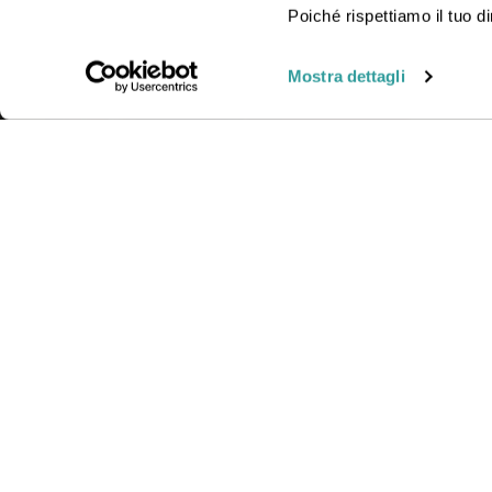
viaggio insieme a uno dei nostri operatori in agenzia.
Poiché rispettiamo il tuo di
Mostra dettagli
CONTAT
Telefono
Orari:
Lun
© Gattinoni Travel | Polizza RC n. 17078