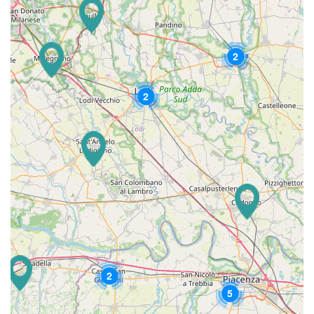
2
2
2
5