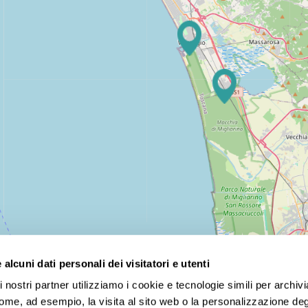
alcuni dati personali dei visitatori e utenti
 nostri partner utilizziamo i cookie e tecnologie simili per archiv
te competitivi! Scegli tra tour nazionali e internazionali, p
come, ad esempio, la visita al sito web o la personalizzazione degl