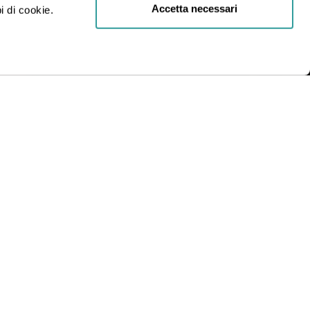
Accetta necessari
i di cookie.
R.L.
INDIRIZZO
Via Statuto, 2, 20121 Milano MI
Condizioni generali