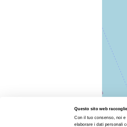
Questo sito web raccoglie 
Con il tuo consenso, noi e i
Agenzie viaggi Gattinoni: tante proposte a prezzi altamen
elaborare i dati personali 