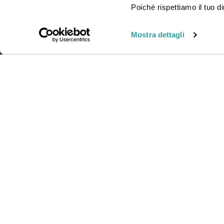
viaggio insieme a uno dei nostri operatori in agenzia.
Poiché rispettiamo il tuo di
Mostra dettagli
CONTAT
Telefono
Orari:
Lun
© Gattinoni Travel | Polizza RC n. 17078