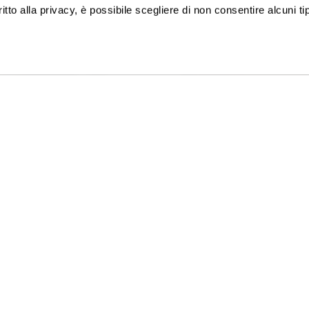
ritto alla privacy, è possibile scegliere di non consentire alcuni tip
ISCRIVITI ALLA NEWSLETTER
TACI
GATTINONI TRAVEL NETWORK S.
:
+39 02 39 864 867
C.F. e P.I. 02713750137
-Ven 09-19 / Sab 09-13
Licenza n. 21414 del 08.06.2006
8218 - Fondo Vacanze Felici -
Privacy policy
-
Cookie policy
-