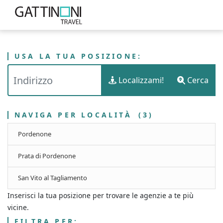
USA LA TUA POSIZIONE:
PUNTI VENDITA
ITALIA
FRIULI-VENEZIA GIULIA
Localizzami!
Cerca
GATTINONI TRAVEL - PROVINCIA DI PORDENONE
NAVIGA PER LOCALITÀ
(3)
Pordenone
Prata di Pordenone
San Vito al Tagliamento
Inserisci la tua posizione per trovare le agenzie a te più
vicine.
FILTRA PER: