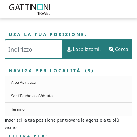
USA LA TUA POSIZIONE:
PUNTI VENDITA
ITALIA
ABRUZZO
Localizzami!
Cerca
GATTINONI TRAVEL - PROVINCIA DI TERAMO
NAVIGA PER LOCALITÀ
(3)
Alba Adriatica
Sant'Egidio alla Vibrata
Teramo
Inserisci la tua posizione per trovare le agenzie a te più
vicine.
FILTRA PER: