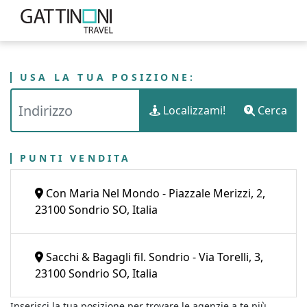
USA LA TUA POSIZIONE:
PUNTI VENDITA
ITALIA
LOMBARDIA
Localizzami!
Cerca
GATTINONI TRAVEL - SONDRIO
PROVINCIA DI SONDRIO
PUNTI VENDITA
Con Maria Nel Mondo - Piazzale Merizzi, 2,
23100 Sondrio SO, Italia
Sacchi & Bagagli fil. Sondrio - Via Torelli, 3,
23100 Sondrio SO, Italia
Inserisci la tua posizione per trovare le agenzie a te più