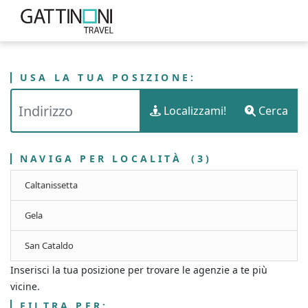
USA LA TUA POSIZIONE:
PUNTI VENDITA
ITALIA
SICILIA
Localizzami!
Cerca
GATTINONI TRAVEL - LIBERO CONSORZIO COMUNALE DI CALTANISSETTA
NAVIGA PER LOCALITÀ
(3)
Caltanissetta
Gela
San Cataldo
Inserisci la tua posizione per trovare le agenzie a te più
vicine.
FILTRA PER: