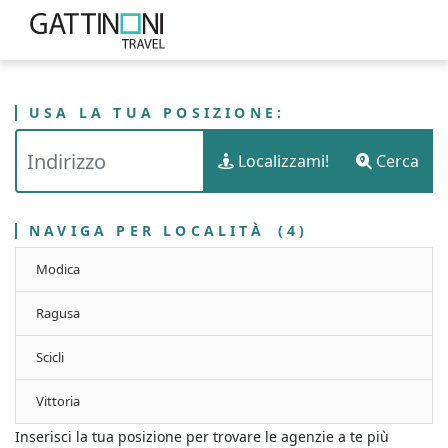
USA LA TUA POSIZIONE:
PUNTI VENDITA
ITALIA
SICILIA
Localizzami!
Cerca
GATTINONI TRAVEL - LIBERO CONSORZIO COMUNALE DI RAGUSA
NAVIGA PER LOCALITÀ
(4)
Modica
Ragusa
Scicli
Vittoria
Inserisci la tua posizione per trovare le agenzie a te più