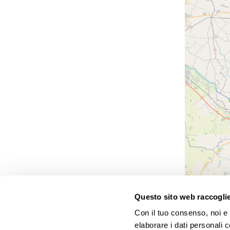
Questo sito web raccoglie 
Con il tuo consenso, noi e i
Agenzie viaggi Gattinoni: tante proposte a prezzi altamen
elaborare i dati personali 