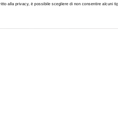
ritto alla privacy, è possibile scegliere di non consentire alcuni tip
ISCRIVITI ALLA NEWSLETTER
TACI
GATTINONI TRAVEL NETWORK S.
:
+39 02 39 864 867
C.F. e P.I. 02713750137
-Ven 09-19 / Sab 09-13
Licenza n. 21414 del 08.06.2006
8218 - Fondo Vacanze Felici -
Privacy policy
-
Cookie policy
-