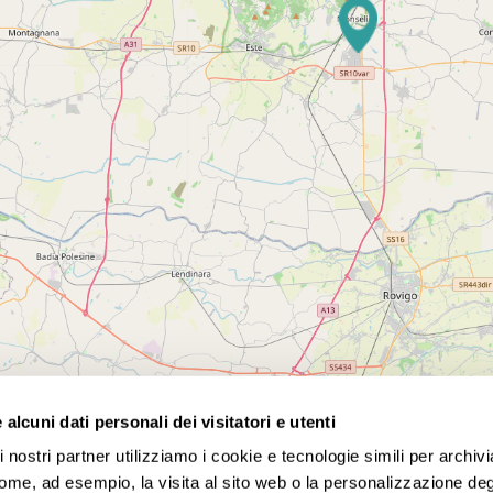
alcuni dati personali dei visitatori e utenti
 nostri partner utilizziamo i cookie e tecnologie simili per archiv
te competitivi! Scegli tra tour nazionali e internazionali, p
come, ad esempio, la visita al sito web o la personalizzazione degl