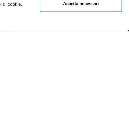
Accetta necessari
i di cookie.
R.L.
INDIRIZZO
Via Statuto, 2, 20121 Milano MI
Condizioni generali