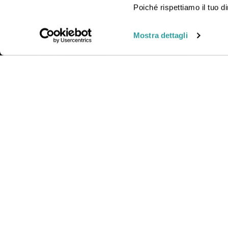
viaggio insieme a uno dei nostri operatori in agenzia.
Poiché rispettiamo il tuo di
Mostra dettagli
CONTAT
Telefono
Orari:
Lun
© Gattinoni Travel | Polizza RC n. 17078