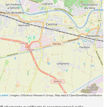
Leaflet
| Imagery GIScience Research Group | Map data © OpenStreetMap contributors