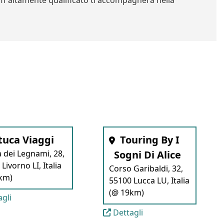
aff altamente qualificato ti accompagnerà nella
tuca Viaggi
Touring By I
a dei Legnami, 28,
Sogni Di Alice
Livorno LI, Italia
Corso Garibaldi, 32,
km)
55100 Lucca LU, Italia
(@ 19km)
gli
Dettagli