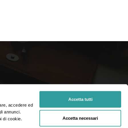
R.L.
INDIRIZZO
Accetta tutti
iare, accedere ed 
Via Statuto, 2, 20121 Milano MI
i annunci. 
Accetta necessari
i di cookie.