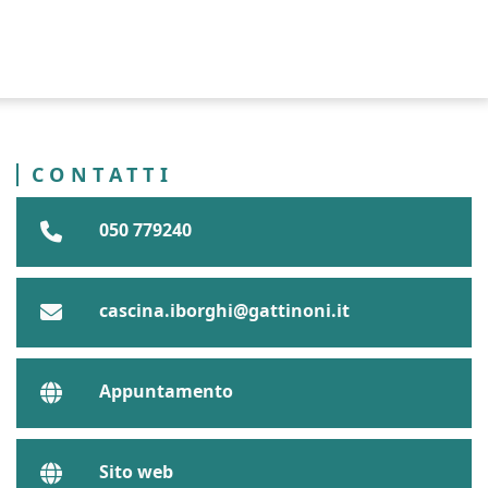
CONTATTI
050 779240
cascina.iborghi@gattinoni.it
Appuntamento
Sito web