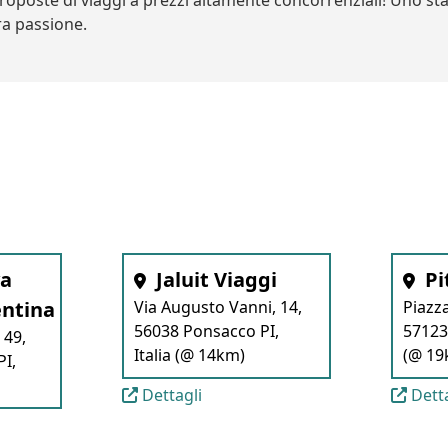
proposte di viaggi a prezzi altamente concorrenziali! Uno st
ra passione.
a
Jaluit Viaggi
Pi
entina
Via Augusto Vanni, 14,
Piazz
56038 Ponsacco PI,
57123 
 49,
Italia (@ 14km)
(@ 19
PI,
Dettagli
Detta