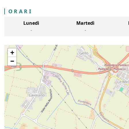
ORARI
Lunedì
Martedì
-
-
+
−